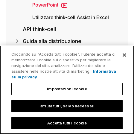
PowerPoint
Utilizzare think-cell Assist in Excel
API think-cell
Guida alla distribuzione
Cliccando su “Accetta tutti i cookie”, l'utente accetta di
memorizzare i cookie sul dispositivo per migliorare la
Hai bisogno di risolvere un problema
navigazione del sito, analizzare l'utilizzo del sito e
Consulta la nostra Knowledge Base
assistere nelle nostre attività di marketing.
Informativa
sulla privacy
Impostazioni cookie
Rifiuta tutti, salvo necessari
Accetta tutti i cookie