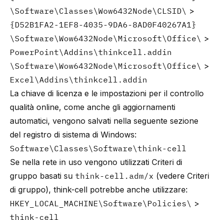
\Software\Classes\Wow6432Node\CLSID\
>
{D52B1FA2-1EF8-4035-9DA6-8AD0F40267A1}
\Software\Wow6432Node\Microsoft\Office\
>
PowerPoint\Addins\thinkcell.addin
\Software\Wow6432Node\Microsoft\Office\
>
Excel\Addins\thinkcell.addin
La chiave di licenza e le impostazioni per il controllo
qualità online, come anche gli aggiornamenti
automatici, vengono salvati nella seguente sezione
del registro di sistema di Windows:
Software\Classes\Software\think-cell
Se nella rete in uso vengono utilizzati Criteri di
gruppo basati su
think-cell.adm/x
(vedere
Criteri
di gruppo
), think-cell potrebbe anche utilizzare:
HKEY_LOCAL_MACHINE\Software\Policies\
>
think-cell