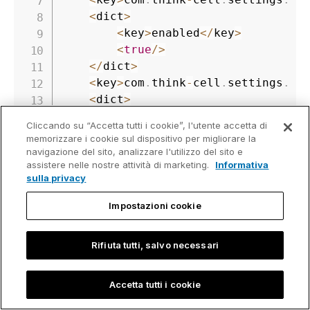
<
dict
>
<
key
>
enabled
<
/
key
>
<
true
/
>
<
/
dict
>
<
key
>
com
.
think
-
cell
.
settings
.
st
<
dict
>
<
key
>
DisableBrandfolder
<
/
ke
Cliccando su “Accetta tutti i cookie”, l'utente accetta di
<
true
/
>
memorizzare i cookie sul dispositivo per migliorare la
<
key
>
DisableCanto
<
/
key
>
navigazione del sito, analizzare l'utilizzo del sito e
assistere nelle nostre attività di marketing.
<
true
/
>
Informativa
sulla privacy
<
key
>
DisableGetty
<
/
key
>
<
true
/
>
Impostazioni cookie
<
/
dict
>
<
/
dict
>
Rifiuta tutti, salvo necessari
<
/
plist
>
Accetta tutti i cookie