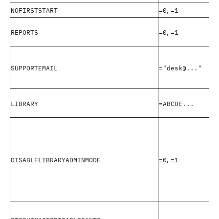
NOFIRSTSTART
=0
=1
,
REPORTS
=0
=1
,
SUPPORTEMAIL
="desk@..."
LIBRARY
=ABCDE...
DISABLELIBRARYADMINMODE
=0
=1
,