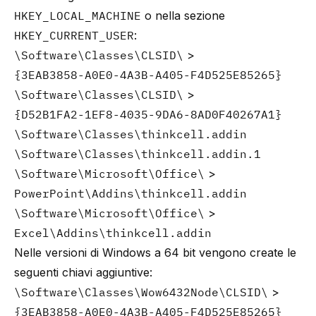
HKEY_LOCAL_MACHINE
o nella sezione
HKEY_CURRENT_USER
:
\Software\Classes\CLSID\
>
{3EAB3858-A0E0-4A3B-A405-F4D525E85265}
\Software\Classes\CLSID\
>
{D52B1FA2-1EF8-4035-9DA6-8AD0F40267A1}
\Software\Classes\thinkcell.addin
\Software\Classes\thinkcell.addin.1
\Software\Microsoft\Office\
>
PowerPoint\Addins\thinkcell.addin
\Software\Microsoft\Office\
>
Excel\Addins\thinkcell.addin
Nelle versioni di Windows a 64 bit vengono create le
seguenti chiavi aggiuntive:
\Software\Classes\Wow6432Node\CLSID\
>
{3EAB3858-A0E0-4A3B-A405-F4D525E85265}