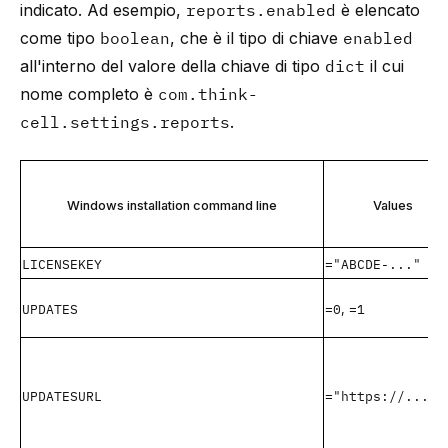
indicato. Ad esempio,
reports.enabled
è elencato
come tipo
boolean
, che è il tipo di chiave
enabled
all'interno del valore della chiave di tipo
dict
il cui
nome completo è
com.think-
cell.settings.reports
.
Windows installation command line
Values
LICENSEKEY
="ABCDE-..."
UPDATES
=0
=1
,
UPDATESURL
="https://..."