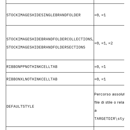
STOCKIMAGESHIDESINGLEBRANDFOLDER
=0
=1
,
STOCKIMAGESHIDEBRANDFOLDERCOLLECTIONS
,
=0
=1
=2
,
,
STOCKIMAGESHIDEBRANDFOLDERSECTIONS
RIBBONPPNOTHINKCELLTAB
=0
=1
,
RIBBONXLNOTHINKCELLTAB
=0
=1
,
Percorso assoluto a
file di stile o relativ
DEFAULTSTYLE
a
TARGETDIR\style