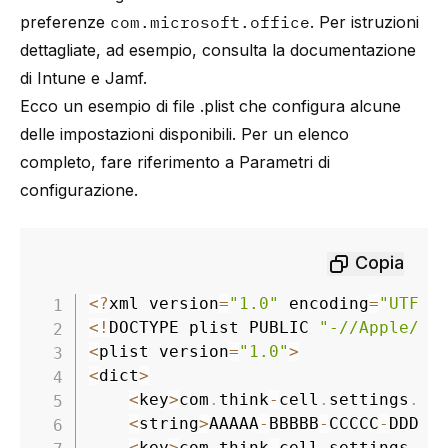
preferenze
com.microsoft.office
. Per istruzioni
dettagliate, ad esempio, consulta la documentazione
di
Intune
e
Jamf
.
Ecco un esempio di file .plist che configura alcune
delle impostazioni disponibili. Per un elenco
completo, fare riferimento a
Parametri di
configurazione
.
Copia
<
?
xml version
=
"1.0"
 encoding
=
"UTF-8
<
!
DOCTYPE plist PUBLIC 
"-//Apple//D
<
plist version
=
"1.0"
>
<
dict
>
<
key
>
com
.
think
-
cell
.
settings
.
li
<
string
>
AAAAA
-
BBBBB
-
CCCCC
-
DDDDD
<
key
>
com
.
think
-
cell
.
settings
.
re