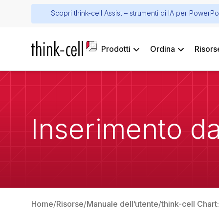
Scopri think-cell Assist – strumenti di IA per PowerPo
Prodotti
Ordina
Risors
Inserimento da
Home
Risorse
Manuale dell’utente
think-cell Chart