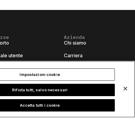
rse
Azienda
orto
Chi siamo
ale utente
Carriera
ledge base
Talks
Impostazioni cookie
k-cell Academy
Eventi
Rifiuta tutti, salvo necessari
 tutorials
Developer blog
Accetta tutti i cookie
ent hub
Contattaci
nars