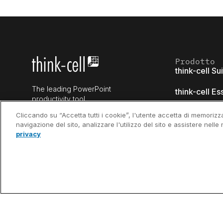
Prodotto
think-cell Su
The leading PowerPoint
think-cell Es
productivity tool
think-cell Ch
Cliccando su “Accetta tutti i cookie”, l'utente accetta di memorizza
navigazione del sito, analizzare l'utilizzo del sito e assistere nelle 
think-cell Li
privacy
think-cell C
think-cell As
(accesso ant
Novità