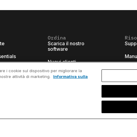
Ordina
Riso
ite
Scarica il nostro
Supp
software
sentials
Manu
Nuovi clienti
arts
Know
re i cookie sul dispositivo per migliorare la
Aggiungi utenti
nostre attività di marketing.
Informativa sulla
brary
thin
Rinnova licenze
ore
Video
Trova rivenditori
sist
Cont
icipato)
Programma
accademico
Webi
Programma per