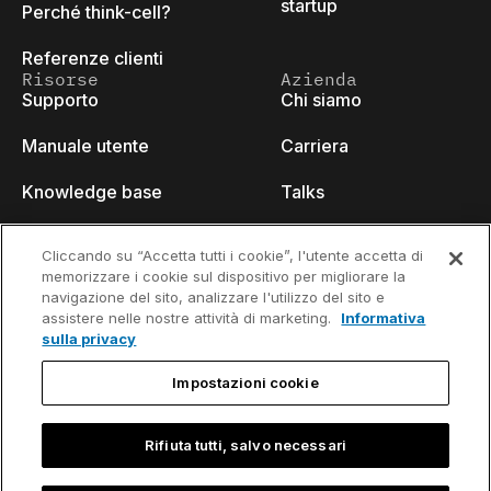
startup
Perché think-cell?
Referenze clienti
Risorse
Azienda
Supporto
Chi siamo
Manuale utente
Carriera
Knowledge base
Talks
think-cell Academy
Eventi
Cliccando su “Accetta tutti i cookie”, l'utente accetta di
memorizzare i cookie sul dispositivo per migliorare la
Video tutorials
Developer blog
navigazione del sito, analizzare l'utilizzo del sito e
assistere nelle nostre attività di marketing.
Informativa
Content hub
Contattaci
sulla privacy
Webinars
Impostazioni cookie
Rifiuta tutti, salvo necessari
Informativa sulla
Informazioni di contatto e nota