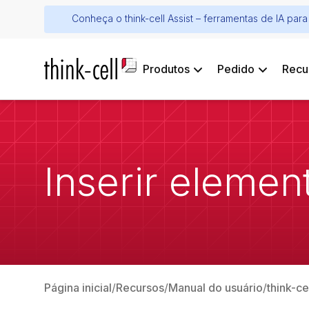
Conheça o think-cell Assist – ferramentas de IA pa
Produtos
Pedido
Recu
Inserir elemen
Página inicial
Recursos
Manual do usuário
think-c