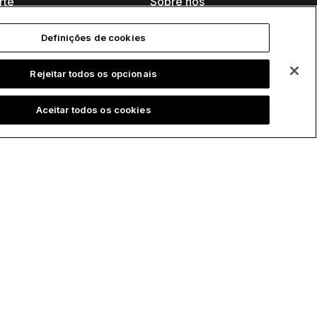
rte
Sobre nós
al do usuário
Carreira
Definições de cookies
 de
Palestras
ecimento
Rejeitar todos os opcionais
Eventos
k-cell Academy
Aceitar todos os cookies
Blog do programador
iais em vídeo
Fale conosco
ro de conteúdo
nars