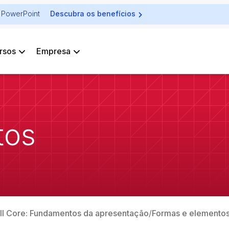
ra PowerPoint
Descubra os benefícios
rsos
Empresa
tos
ell Core: Fundamentos da apresentação
Formas e elemento