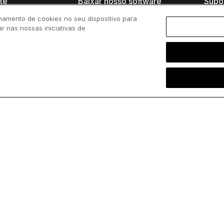
ite
Baixar nosso software
Supo
namento de cookies no seu dispositivo para
sentials
Novos clientes
Manu
ar nas nossas iniciativas de
arts
Adicionar usuários
Base
conh
brary
Renovar licenças
thin
ore
Encontre
revendedores
Tutor
sist
ecipado)
Programa acadêmico
Cent
Programa de startups
Webi
k-cell?
s de