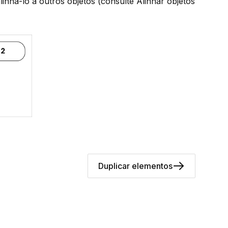
inhá-lo a outros objetos (consulte
Alinhar objetos
Duplicar elementos