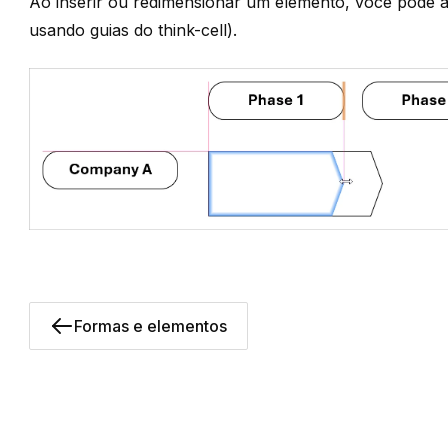
Ao inserir ou redimensionar um elemento, você pode al
usando guias do think-cell
).
Formas e elementos