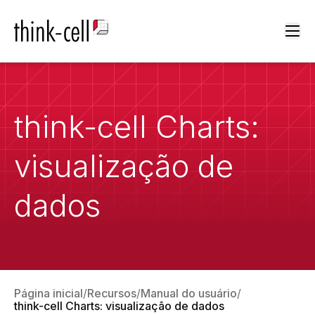
Ope
think-cell Charts:
visualização de
dados
Página inicial
Recursos
Manual do usuário
think-cell Charts: visualização de dados