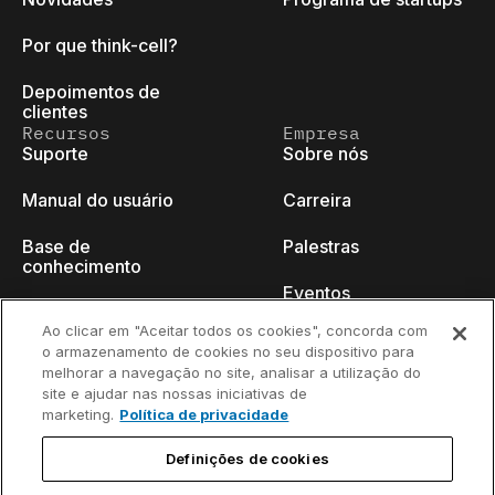
Por que think-cell?
Depoimentos de
clientes
Recursos
Empresa
Suporte
Sobre nós
Manual do usuário
Carreira
Base de
Palestras
conhecimento
Eventos
think-cell Academy
Ao clicar em "Aceitar todos os cookies", concorda com
Blog do programador
o armazenamento de cookies no seu dispositivo para
Tutoriais em vídeo
melhorar a navegação no site, analisar a utilização do
Fale conosco
site e ajudar nas nossas iniciativas de
Centro de conteúdo
marketing.
Política de privacidade
Webinars
Definições de cookies