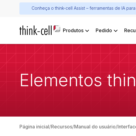
Conheça o think-cell Assist – ferramentas de IA pa
Produtos
Pedido
Recu
Elementos thin
Página inicial
Recursos
Manual do usuário
Interfac