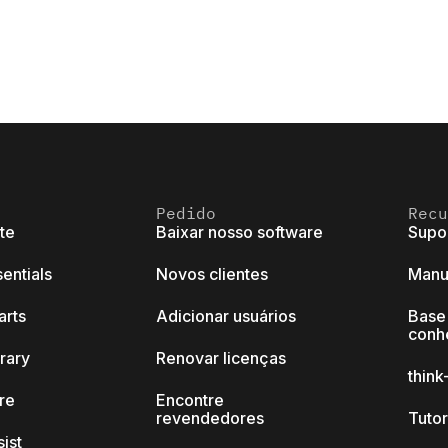
Pedido
Recu
ite
Baixar nosso software
Supo
sentials
Novos clientes
Manu
arts
Adicionar usuários
Base
conh
brary
Renovar licenças
thin
ore
Encontre
revendedores
Tutor
sist