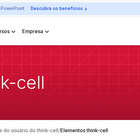
ra PowerPoint
Descubra os benefícios
rsos
Empresa
k-cell
e do usuário do think-cell
Elementos think-cell