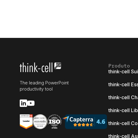
Produto
think-cell Su
The leading PowerPoint
think-cell Es
productivity tool
think-cell Ch
think-cell Li
think-cell C
think-cell As