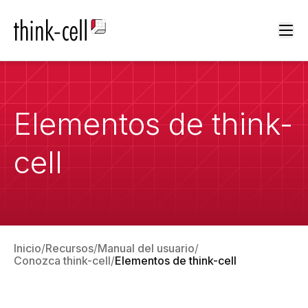
Ope
Elementos de think-
cell
Inicio
Recursos
Manual del usuario
Conozca think-cell
Elementos de think-cell