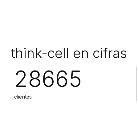
think-cell en cifras
35,000+
clientes