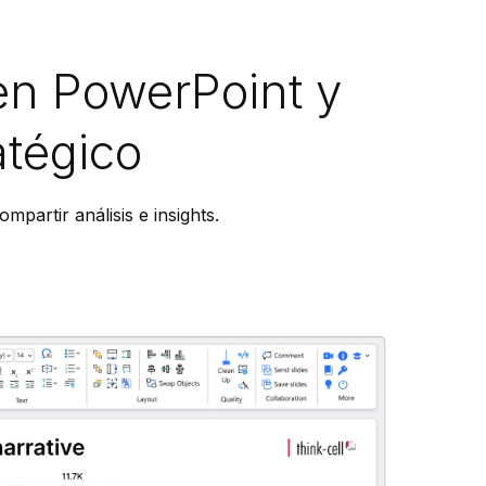
en PowerPoint y
atégico
mpartir análisis e insights.