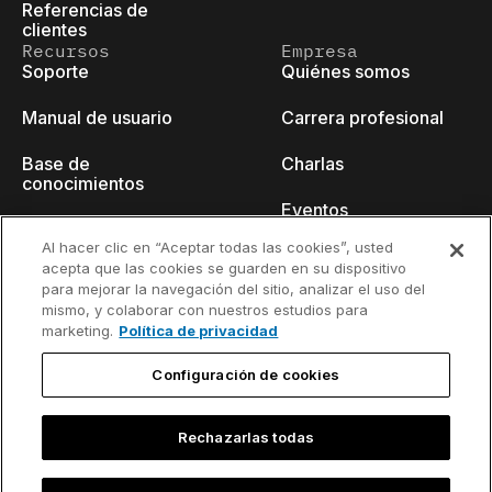
Referencias de
clientes
Recursos
Empresa
Soporte
Quiénes somos
Manual de usuario
Carrera profesional
Base de
Charlas
conocimientos
Eventos
think-cell Academy
Al hacer clic en “Aceptar todas las cookies”, usted
Blog para
acepta que las cookies se guarden en su dispositivo
Tutoriales en vídeo
desarrolladores
para mejorar la navegación del sitio, analizar el uso del
mismo, y colaborar con nuestros estudios para
Centro de contenido
Contacto
marketing.
Política de privacidad
Seminarios web
Configuración de cookies
Rechazarlas todas
Política de
Información de contacto y aviso
privacidad
legal