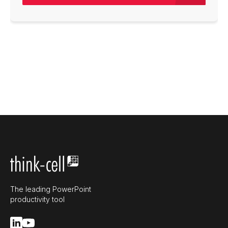
The leading PowerPoint
productivity tool