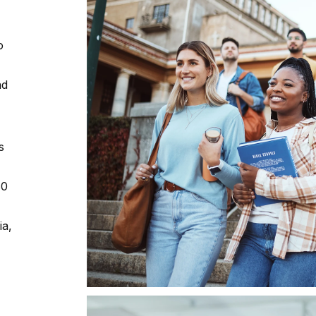
o
ad
s
80
ia,