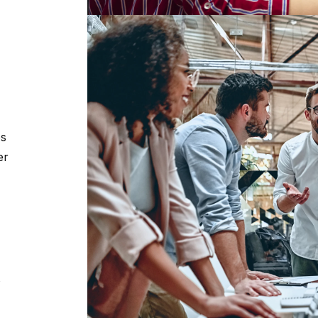
os
er
s