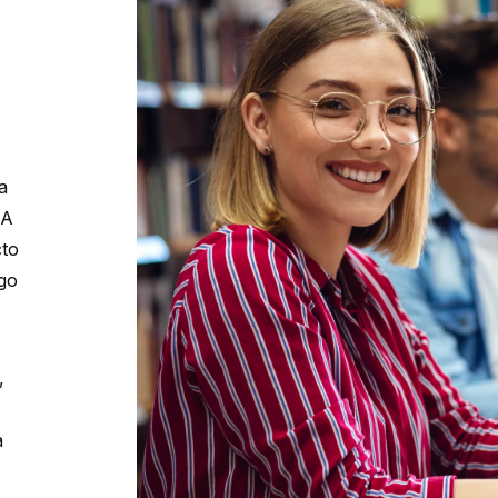
a
 A
cto
zgo
,
a