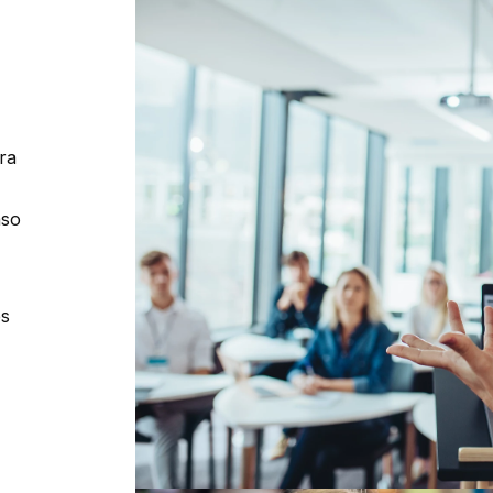
ra
aso
es