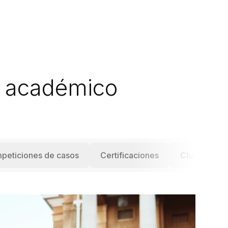
o académico
peticiones de casos
Certificaciones
Clubes estud