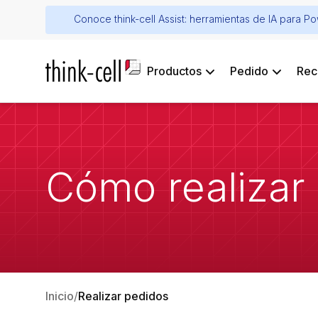
Conoce think-cell Assist: herramientas de IA para P
Productos
Pedido
Rec
Cómo realizar
Inicio
Realizar pedidos