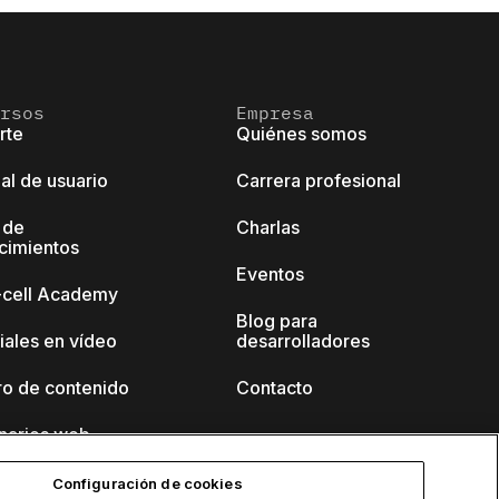
rsos
Empresa
rte
Quiénes somos
al de usuario
Carrera profesional
 de
Charlas
cimientos
Eventos
k-cell Academy
Blog para
iales en vídeo
desarrolladores
ro de contenido
Contacto
narios web
Configuración de cookies