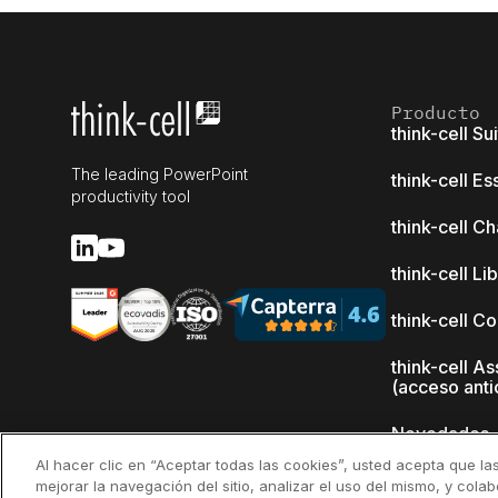
Producto
think-cell Su
The leading PowerPoint
think-cell Es
productivity tool
think-cell Ch
think-cell Li
think-cell C
think-cell As
(acceso anti
Novedades
Al hacer clic en “Aceptar todas las cookies”, usted acepta que la
¿Por qué thi
mejorar la navegación del sitio, analizar el uso del mismo, y cola