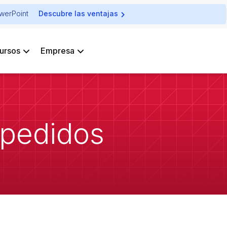
owerPoint
Descubre las ventajas
ursos
Empresa
 pedidos