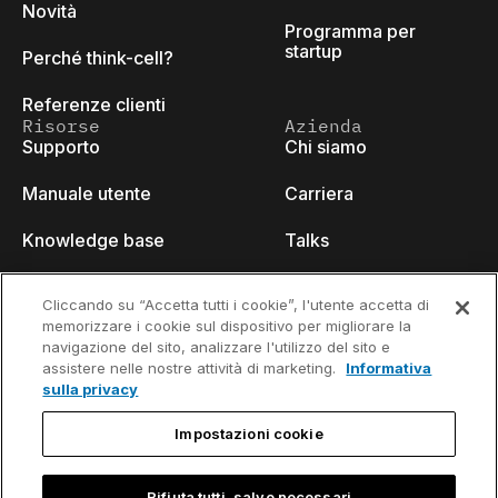
Novità
Programma per
startup
Perché think-cell?
Referenze clienti
Risorse
Azienda
Supporto
Chi siamo
Manuale utente
Carriera
Knowledge base
Talks
think-cell Academy
Eventi
Cliccando su “Accetta tutti i cookie”, l'utente accetta di
memorizzare i cookie sul dispositivo per migliorare la
Video tutorials
Developer blog
navigazione del sito, analizzare l'utilizzo del sito e
assistere nelle nostre attività di marketing.
Informativa
Content hub
Contattaci
sulla privacy
Webinars
Impostazioni cookie
Rifiuta tutti, salvo necessari