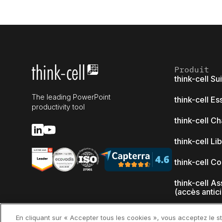
Produit
think-cell Su
The leading PowerPoint
think-cell Es
productivity tool
think-cell Ch
think-cell Li
think-cell C
think-cell As
(accès antic
Nouveautés
En cliquant sur « Accepter tous les cookies », vous acceptez le s