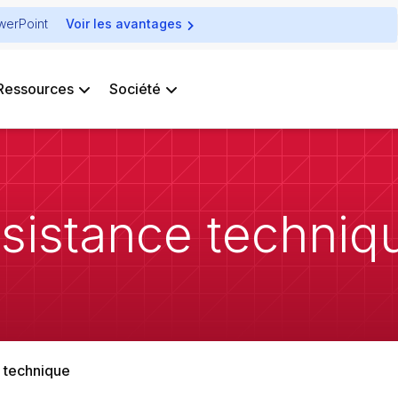
owerPoint
Voir les avantages
Ressources
Société
sistance techniq
e technique