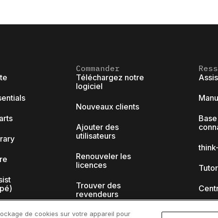
Commander
Ress
ite
Téléchargez notre
Assi
logiciel
sentials
Manue
Nouveaux clients
arts
Base
Ajouter des
conn
utilisateurs
brary
thin
Renouveler les
ore
licences
Tutor
sist
Trouver des
ipé)
Cent
revendeurs
Webi
tockage de cookies sur votre appareil pour
Programme