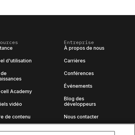
ources
Entreprise
stance
À propos de nous
l d'utilisation
Carrières
 de
Conférences
aissances
Événements
k-cell Academy
Blog des
iels vidéo
développeurs
re de contenu
Nous contacter
naires