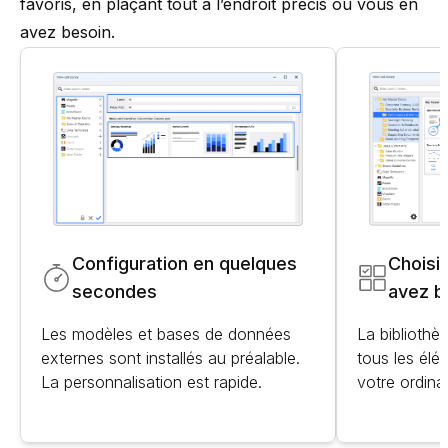
favoris, en plaçant tout à l’endroit précis où vous en
avez besoin.
Configuration en quelques
Choisi
secondes
avez b
Les modèles et bases de données
La bibliothè
externes sont installés au préalable.
tous les élé
La personnalisation est rapide.
votre ordina