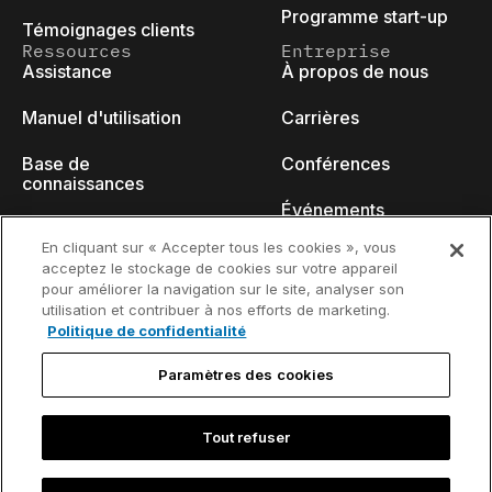
Programme start-up
Témoignages clients
Ressources
Entreprise
Assistance
À propos de nous
Manuel d'utilisation
Carrières
Base de
Conférences
connaissances
Événements
think-cell Academy
En cliquant sur « Accepter tous les cookies », vous
Blog des
acceptez le stockage de cookies sur votre appareil
Tutoriels vidéo
développeurs
pour améliorer la navigation sur le site, analyser son
utilisation et contribuer à nos efforts de marketing.
Centre de contenu
Nous contacter
Politique de confidentialité
Webinaires
Paramètres des cookies
Tout refuser
Politique de
Coordonnées de contact et avis
confidentialité
juridique