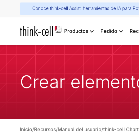
Conoce think-cell Assist: herramientas de IA para P
Productos
Pedido
Rec
Crear element
Inicio
Recursos
Manual del usuario
think-cell Char