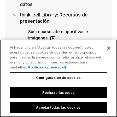
datos
think-cell Library: Recursos de
presentación
Sus recursos de diapositivas e
imágenes
Al hacer clic en “Aceptar todas las cookies”, usted
Plantillas de diapositivas
acepta que las cookies se guarden en su dispositivo
para mejorar la navegación del sitio, analizar el uso del
Imágenes e iconos
mismo, y colaborar con nuestros estudios para
marketing.
Política de privacidad
Administrar contenido de biblioteca
Configuración de cookies
think-cell Assist
Rechazarlas todas
API de think-cell
Aceptar todas las cookies
Guía de implementación