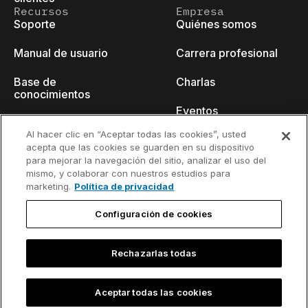
Recursos
Empresa
Soporte
Quiénes somos
Manual de usuario
Carrera profesional
Base de
Charlas
conocimientos
Eventos
think-cell Academy
Al hacer clic en “Aceptar todas las cookies”, usted
Blog para
acepta que las cookies se guarden en su dispositivo
Tutoriales en vídeo
desarrolladores
para mejorar la navegación del sitio, analizar el uso del
mismo, y colaborar con nuestros estudios para
Centro de contenido
Contacto
marketing.
Política de privacidad
Seminarios web
Configuración de cookies
Rechazarlas todas
Política de
Información de contacto y aviso
privacidad
legal
Aceptar todas las cookies
©2002-2026 think-cell Software GmbH