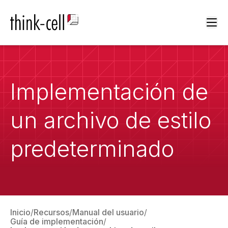
Ope
Implementación de
un archivo de estilo
predeterminado
Inicio
Recursos
Manual del usuario
Guía de implementación