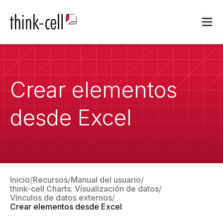
Ope
Crear elementos
desde Excel
Inicio
Recursos
Manual del usuario
think-cell Charts: Visualización de datos
Vínculos de datos externos
Crear elementos desde Excel