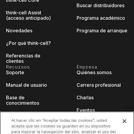
think-cell Core
Buscar distribuidores
think-cell Assist
(acceso anticipado)
Programa académico
Novedades
Programa de arranque
¿Por qué think-cell?
Referencias de
clientes
Recursos
Empresa
Soporte
Quiénes somos
Manual de usuario
Carrera profesional
Base de
Charlas
conocimientos
Eventos
think-cell Academy
Al hacer clic en “Aceptar todas las cookies”, usted
Blog para
acepta que las cookies se guarden en su dispositivo
Tutoriales en vídeo
desarrolladores
para mejorar la navegación del sitio, analizar el uso del