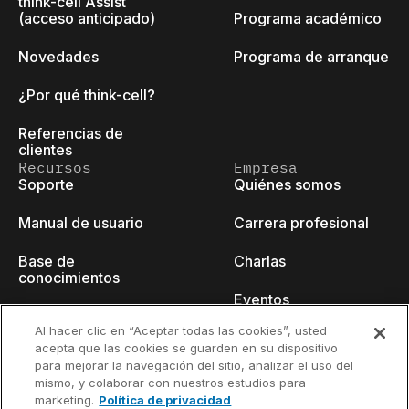
think-cell Assist
(acceso anticipado)
Programa académico
Novedades
Programa de arranque
¿Por qué think-cell?
Referencias de
clientes
Recursos
Empresa
Soporte
Quiénes somos
Manual de usuario
Carrera profesional
Base de
Charlas
conocimientos
Eventos
think-cell Academy
Al hacer clic en “Aceptar todas las cookies”, usted
Blog para
acepta que las cookies se guarden en su dispositivo
Tutoriales en vídeo
desarrolladores
para mejorar la navegación del sitio, analizar el uso del
mismo, y colaborar con nuestros estudios para
Centro de contenido
Contacto
marketing.
Política de privacidad