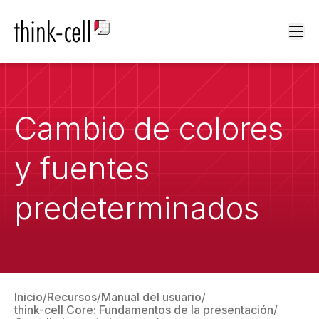
Ope
Cambio de colores
y fuentes
predeterminados
Inicio
Recursos
Manual del usuario
think-cell Core: Fundamentos de la presentación