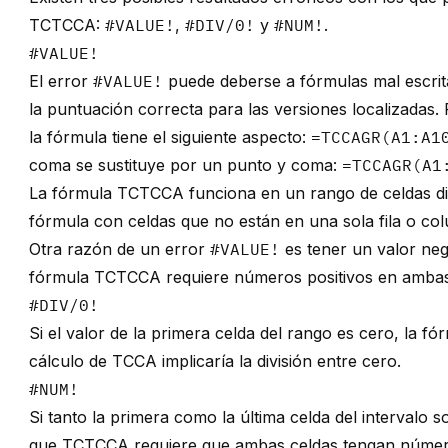
TCTCCA:
#VALUE!
,
#DIV/0!
y
#NUM!
.
#VALUE!
El error
#VALUE!
puede deberse a fórmulas mal escrita
la puntuación correcta para las versiones localizadas. 
la fórmula tiene el siguiente aspecto:
=TCCAGR(A1:A1
coma se sustituye por un punto y coma:
=TCCAGR(A1
La fórmula TCTCCA funciona en un rango de celdas dis
fórmula con celdas que no están en una sola fila o co
Otra razón de un error
#VALUE!
es tener un valor nega
fórmula TCTCCA requiere números positivos en ambas 
#DIV/0!
Si el valor de la primera celda del rango es cero, la f
cálculo de TCCA implicaría la división entre cero.
#NUM!
Si tanto la primera como la última celda del intervalo 
que TCTCCA requiere que ambas celdas tengan número