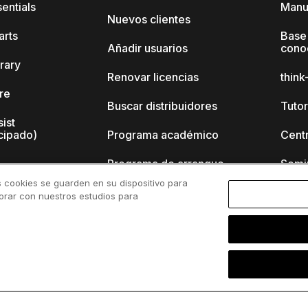
sentials
Manu
Nuevos clientes
arts
Base
Añadir usuarios
cono
brary
Renovar licencias
thin
ore
Buscar distribuidores
Tutor
sist
cipado)
Programa académico
Cent
Programa de arranque
Semi
s cookies se guarden en su dispositivo para
nk-cell?
borar con nuestros estudios para
 de
Polí