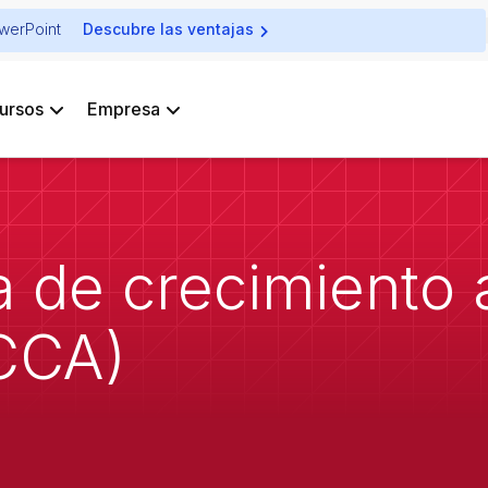
owerPoint
Descubre las ventajas
ursos
Empresa
sa de crecimiento 
CCA)