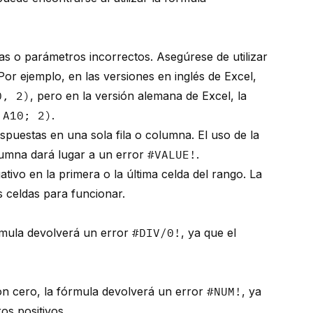
s o parámetros incorrectos. Asegúrese de utilizar
Por ejemplo, en las versiones en inglés de Excel,
0, 2)
, pero en la versión alemana de Excel, la
:A10; 2)
.
puestas en una sola fila o columna. El uso de la
lumna dará lugar a un error
#VALUE!
.
tivo en la primera o la última celda del rango. La
celdas para funcionar.
órmula devolverá un error
#DIV/0!
, ya que el
son cero, la fórmula devolverá un error
#NUM!
, ya
s positivos.