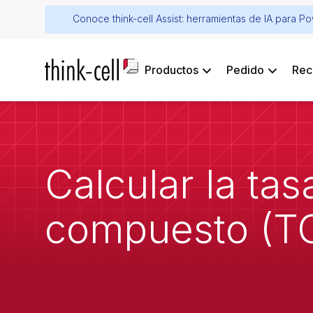
Conoce think-cell Assist: herramientas de IA para P
Productos
Pedido
Rec
Calcular la ta
compuesto (T