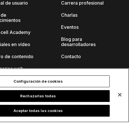
al de usuario
Carrera profesional
 de
Charlas
cimientos
Eventos
k-cell Academy
Blog para
iales en vídeo
desarrolladores
ro de contenido
Contacto
narios web
Configuración de cookies
Rechazarlas todas
Aceptar todas las cookies
tica de privacidad
Información de contacto y aviso legal