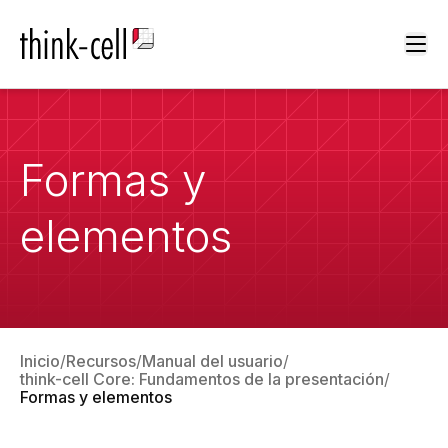
Ope
Formas y
elementos
Inicio
Recursos
Manual del usuario
think-cell Core: Fundamentos de la presentación
Formas y elementos