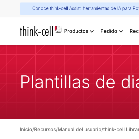
Conoce think-cell Assist: herramientas de IA para P
Productos
Pedido
Rec
Plantillas de d
Inicio
Recursos
Manual del usuario
think-cell Libr