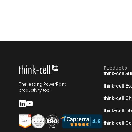
Producto
think-cell Su
The leading PowerPoint
think-cell Es
productivity tool
think-cell Ch
think-cell Li
think-cell C