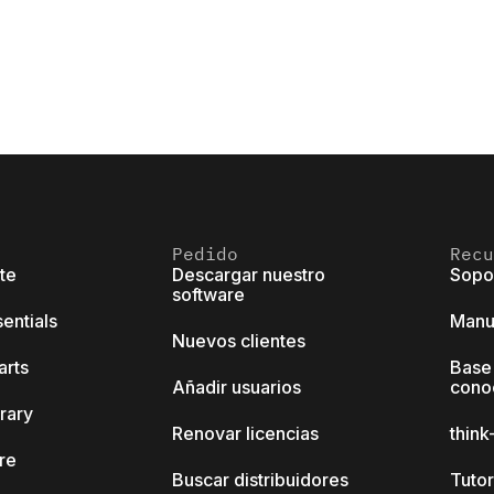
Pedido
Recu
ite
Descargar nuestro
Sopo
software
sentials
Manu
Nuevos clientes
arts
Base
Añadir usuarios
cono
brary
Renovar licencias
thin
ore
Buscar distribuidores
Tutor