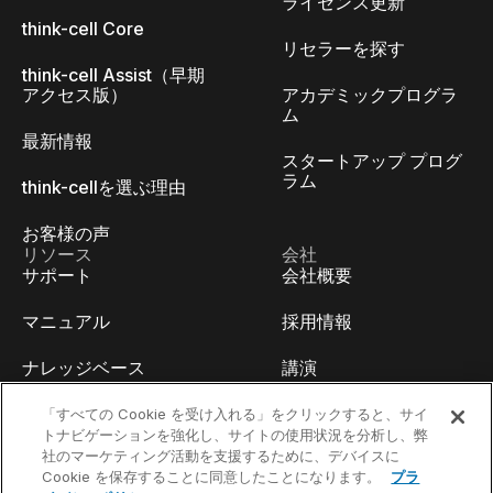
ライセンス更新
think-cell Core
リセラーを探す
think-cell Assist（早期
アクセス版）
アカデミックプログラ
ム
最新情報
スタートアップ プログ
ラム
think-cellを選ぶ理由
お客様の声
リソース
会社
サポート
会社概要
マニュアル
採用情報
ナレッジベース
講演
think-cell Academy
イベント
「すべての Cookie を受け入れる」をクリックすると、サイ
トナビゲーションを強化し、サイトの使用状況を分析し、弊
社のマーケティング活動を支援するために、デバイスに
ビデオチュートリアル
開発者ブログ
Cookie を保存することに同意したことになります。
プラ