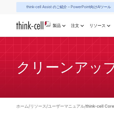
think-cell Assist のご紹介 – PowerPoint向けAIツール
製品
注文
リソース
クリーンアッ
ホーム
リソース
ユーザーマニュアル
think-cel