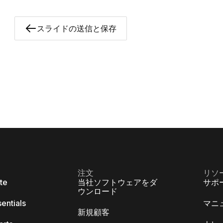
スライドの送信と保存
注文
リソ
ite
当社ソフトウェアをダ
サポ
ウンロード
sentials
マニ
新規顧客