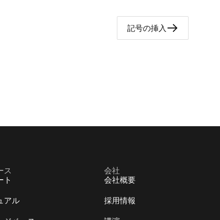
記号の挿入
ース
会社
ート
会社概要
ュアル
採用情報