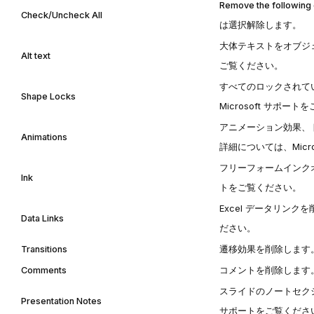
Remove the following
Check/Uncheck All
は選択解除します。
大体テキストをオブジ
Alt text
ご覧ください。
すべてのロックされて
Shape Locks
Microsoft サポート
を
アニメーション効果、
Animations
詳細については、
Mic
フリーフォームインク
Ink
ト
をご覧ください。
Excel データリン
Data Links
ださい。
Transitions
遷移効果を削除します
Comments
コメントを削除します
スライドのノートセク
Presentation Notes
サポート
をご覧くださ