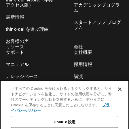
アクセス版）
アカデミックプログラ
ム
最新情報
スタートアップ プログ
ラム
think-cellを選ぶ理由
お客様の声
リソース
会社
サポート
会社概要
マニュアル
採用情報
ナレッジベース
講演
think-cell Academy
イベント
「すべての Cookie を受け入れる」をクリックすると、サイ
トナビゲーションを強化し、サイトの使用状況を分析し、弊
社のマーケティング活動を支援するために、デバイスに
ビデオチュートリアル
開発者ブログ
Cookie を保存することに同意したことになります。
プラ
イバシーポリシー
コンテンツハブ
お問い合わせ
Cookie 設定
ウェビナー