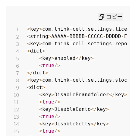
コピー
<
key
>
com
.
think
-
cell
.
settings
.
licens
<
string
>
AAAAA
-
BBBBB
-
CCCCC
-
DDDDD
-
EEE
<
key
>
com
.
think
-
cell
.
settings
.
report
<
dict
>
<
key
>
enabled
<
/
key
>
<
true
/
>
<
/
dict
>
<
key
>
com
.
think
-
cell
.
settings
.
stocki
<
dict
>
<
key
>
DisableBrandfolder
<
/
key
>
<
true
/
>
<
key
>
DisableCanto
<
/
key
>
<
true
/
>
<
key
>
DisableGetty
<
/
key
>
<
true
/
>