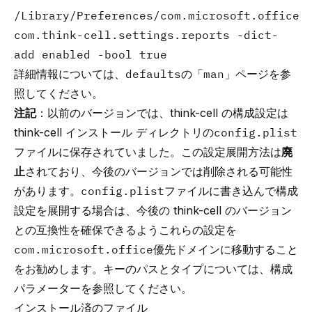
/Library/Preferences/com.microsoft.office
com.think-cell.settings.reports -dict-
add enabled -bool true
詳細情報については、
defaults
の「
man
」ページを参
照してください。
注記
：以前のバージョンでは、think-cell の構成設定は
think-cell インストール ディレクトリの
config.plist
ファイルに保存されていました。この設定展開方法は
廃
止
されており、今後のバージョンでは削除される可能性
があります。
config.plist
ファイルに書き込んで構成
設定を展開する場合は、今後の think-cell のバージョン
との互換性を確保できるようこれらの設定を
com.microsoft.office
優先ドメインに移動すること
をお勧めします。キーのパスとタイプについては、
構成
パラメーター
を参照してください。
インストール済のファイル