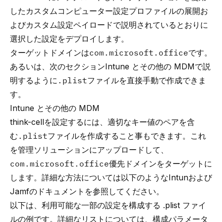
したカスタムコンピューター設定プロファイルの展開お
よびカスタム設定ペイロード
で説明されているとおりに
選択した設定をデプロイします。
ターゲットドメインは
com.microsoft.office
です。
あるいは、次のセクション
Intune とその他の MDM
で説
明するように
.plist
ファイルを直接手動で作成できま
す。
Intune とその他の MDM
think-cell
を設定するには、適切なキー値のペアを含
む
.plist
ファイルを作成すること事もできます。これ
を管理ソリューションにアップロードして、
com.microsoft.office
優先ドメインをターゲットに
します。詳細な方法については以下のような
Intun
および
Jamf
のドキュメントを参照してください。
以下は、利用可能な一部の設定を構成する .plist ファイ
ルの例です。詳細なリストについては、
構成パラメータ