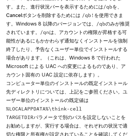
す。また、進行状況バーを表示するためには
/qb
を、
Cancel
ボタンを削除するためには
/qb!
を使用できま
す。Windows 8 以降のバージョンでは、
/qb
のみが推奨
されています。
/qn
は、アカウントの権限が昇格する可
能性があるにもかかわらず通知なくインストールを強制
終了したり、予告なくユーザー単位でインストールする
場合があります。（これは、Windows 8 で行われた
Microsoft による UAC への変更によるものであり、ア
カウント固有の UAC 設定に依存します）。
コンピューター単位のインストールの既定インストール
先ディレクトリについては、上記をご参照ください。ユ
ーザー単位のインストールの既定値は
%LOCALAPPDATA%\think-cell
TARGETDIR
パラメータで別のパスを設定しないことを
お勧めしますが、実行する場合は、それぞれの状況で適
切な権限と所有権が設定されていることを確認してくだ