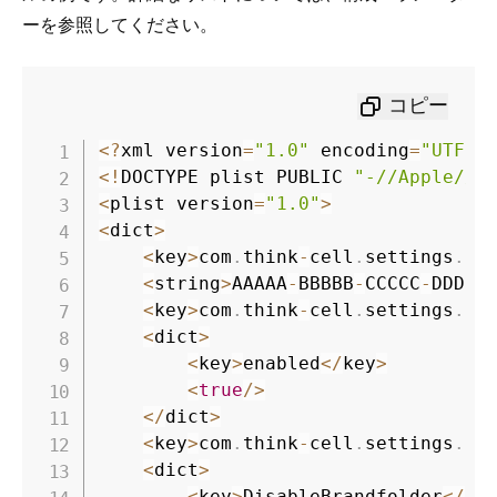
ー
を参照してください。
コピー
<
?
xml version
=
"1.0"
 encoding
=
"UTF-8
<
!
DOCTYPE plist PUBLIC 
"-//Apple//D
<
plist version
=
"1.0"
>
<
dict
>
<
key
>
com
.
think
-
cell
.
settings
.
li
<
string
>
AAAAA
-
BBBBB
-
CCCCC
-
DDDDD
<
key
>
com
.
think
-
cell
.
settings
.
re
<
dict
>
<
key
>
enabled
<
/
key
>
<
true
/
>
<
/
dict
>
<
key
>
com
.
think
-
cell
.
settings
.
st
<
dict
>
<
key
>
DisableBrandfolder
<
/
ke