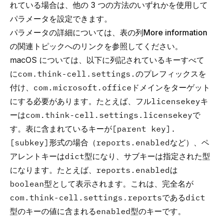
れている場合は、他の 3 つの方法のいずれかを使用して
パラメータを設定できます。
パラメータの詳細については、表の列
More information
の関連トピックへのリンクを参照してください。
macOS については、以下に列記されているキーすべて
に
com.think-cell.settings.
のプレフィックスを
付け、
com.microsoft.office
ドメインをターゲット
にする必要があります。たとえば、フル
licensekey
キ
ーは
com.think-cell.settings.licensekey
で
す。表に含まれているキーが
[parent key].
[subkey]
形式の場合（
reports.enabled
など）、ペ
アレントキーは
dict
型になり、サブキーは指定された型
になります。たとえば、
reports.enabled
は
boolean
型として表示されます。これは、完全名が
com.think-cell.settings.reports
である
dict
型のキーの値に含まれる
enabled
型のキーです。