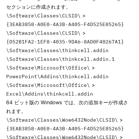
セクションに作成されます。
\Software\Classes\CLSID\
>
{3EAB3858-A0E0-4A3B-A405-F4D525E85265}
\Software\Classes\CLSID\
>
{D52B1FA2-1EF8-4035-9DA6-8AD0F40267A1}
\Software\Classes\thinkcell.addin
\Software\Classes\thinkcell.addin.1
\Software\Microsoft\Office\
>
PowerPoint\Addins\thinkcell.addin
\Software\Microsoft\Office\
>
Excel\Addins\thinkcell.addin
64 ビット版の Windows では、次の追加キーが作成さ
れます。
\Software\Classes\Wow6432Node\CLSID\
>
{3EAB3858-A0E0-4A3B-A405-F4D525E85265}
\Software\Classes\Wow6432Node\CLSID\
>