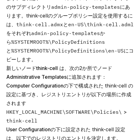
のサブディレクトリ
admin-policy-templates
にあ
ります。
think-cell
のグループポリシー設定を使用するに
は、
think-cell.admx
と
en-US\think-cell.adml
をそれぞれ
admin-policy-templates
か
ら
%SYSTEMROOT%\PolicyDefinitions
と
%SYSTEMROOT%\PolicyDefinitions\en-US
にコ
ピーします。
新しいノード
think-cell
は、次の2か所でノード
Administrative Templates
に追加されます：
Computer Configuration
の下で構成された think-cell の
設定に基づき、レジストリエントリが以下の場所に作成
されます
HKEY_LOCAL_MACHINE\SOFTWARE\Policies\
>
think-cell
User Configuration
の下に設定された think-cell 設定
は、以下でのレジストリのエントリを決定します。