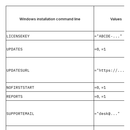
Windows installation command line
Values
LICENSEKEY
="ABCDE-..."
UPDATES
=0
=1
,
UPDATESURL
="https://..."
NOFIRSTSTART
=0
=1
,
REPORTS
=0
=1
,
SUPPORTEMAIL
="desk@..."