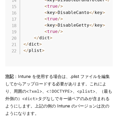
<
true
/
>
<
key
>
DisableCanto
<
/
key
>
<
true
/
>
<
key
>
DisableGetty
<
/
key
>
<
true
/
>
<
/
dict
>
<
/
dict
>
<
/
plist
>
注記
：Intune を使用する場合は、.plist ファイルを編集
してからアップロードする必要があります。これによ
り、周囲の
<?xml>
、
<!DOCTYPE>
、
<plist>
、（最も
外側の）
<dict>
タグなしでキー値ペアのみが含まれる
ようにします。上記の例の Intune のバージョンは次の
ようになります。