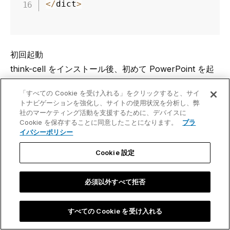
<
/
dict
>
初回起動
think-cell をインストール後、初めて PowerPoint を起
動すると、ライセンスキーを入力するダイアログが表示
「すべての Cookie を受け入れる」をクリックすると、サイ
されます。
トナビゲーションを強化し、サイトの使用状況を分析し、弊
構成パラメータ
licensekey
を使用すれば、インスト
社のマーケティング活動を支援するために、デバイスに
Cookie を保存することに同意したことになります。
プラ
ール中にライセンスキーを指定することや、あらかじめ
イバシーポリシー
ライセンスキーを一元展開することができます（
構成パ
Cookie 設定
ラメーター
を参照）。
また、初回起動時にも、リボンは think-cell グループが
必須以外すべて拒否
ある
Insert
タブに切り替わります。チュートリアルのあ
るウェブページも表示されます。いずれの操作も構成パ
すべての Cookie を受け入れる
ラメータ
nofirststart
で抑止できます（
構成パラメ
ーター
を参照）。