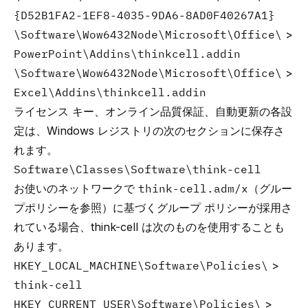
{D52B1FA2-1EF8-4035-9DA6-8AD0F40267A1}
\Software\Wow6432Node\Microsoft\Office\
>
PowerPoint\Addins\thinkcell.addin
\Software\Wow6432Node\Microsoft\Office\
>
Excel\Addins\thinkcell.addin
ライセンス キー、オンライン品質保証、自動更新の各設
定は、Windows レジストリの次のセクションに保存さ
れます。
Software\Classes\Software\think-cell
お使いのネットワークで
think-cell.adm/x
（
グルー
プポリシー
を参照）に基づくグループ ポリシーが採用さ
れている場合、think-cell は次のものを使用することも
あります。
HKEY_LOCAL_MACHINE\Software\Policies\
>
think-cell
HKEY_CURRENT_USER\Software\Policies\
>