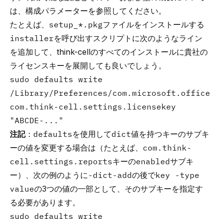
は、
構成パラメーター
を参照してください。
たとえば、
setup_*.pkg
ファイルをインストールする
installer
を呼び出すスクリプトに次のようなライン
を追加して、think-cellのすべてのインストールに貴社の
ライセンスキーを展開しても良いでしょう。
sudo defaults write
/Library/Preferences/com.microsoft.office
com.think-cell.settings.licensekey
"ABCDE-..."
注記
：
defaults
を使用して
dict
値を持つキーのサブキ
ーの値を変更する場合は（たとえば、
com.think-
cell.settings.reports
キーの
enabled
サブキ
ー）、次の例のように
-dict-add
の後で
key -type
value
の3つの値の一部として、そのサブキーを指定す
る必要があります。
sudo defaults write