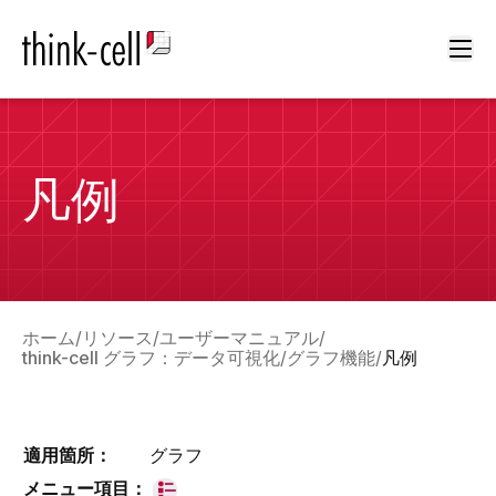
Ope
凡例
ホーム
リソース
ユーザーマニュアル
think-cell グラフ：データ可視化
グラフ機能
凡例
適用箇所：
グラフ
メニュー項目：