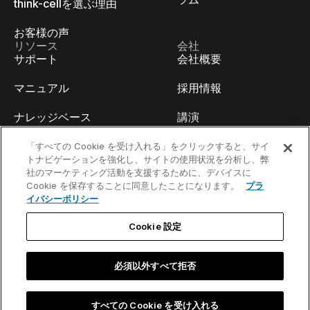
think-cellを選ぶ理由
お客様の声
リソース
会社
サポート
会社概要
マニュアル
採用情報
ナレッジベース
講演
think-cell Academy
イベント
「すべての Cookie を受け入れる」をクリックすると、サイ
トナビゲーションを強化し、サイトの使用状況を分析し、弊
社のマーケティング活動を支援するために、デバイスに
ビデオチュートリアル
開発者ブログ
Cookie を保存することに同意したことになります。
プラ
イバシーポリシー
コンテンツハブ
お問い合わせ
Cookie 設定
ウェビナー
必須以外すべて拒否
お問い合わせ／法的通知事項
すべての Cookie を受け入れる