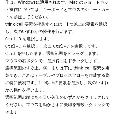
作は、Windowsに適用されます。Mac のショートカッ
ト操作については、
キーボードとマウスのショートカッ
ト
を参照してください。
think-cell
要素を複製するには、1 つ以上の要素を選択
し、次のいずれかの操作を行います。
Ctrl
+
D
を選択します。
Ctrl
+
C
を選択し、次に
Ctrl
+
V
を選択します。
Ctrl
を押したまま、選択範囲をドラッグします。
マウスの右ボタンで、選択範囲をドラッグします。
選択範囲のすぐ上、横、または下に
think-cell
要素を複
製でき、これは
テーブル
や
プロセスフロー
を作成する際
に特に便利です。1 つ以上の要素を選択し、次のいずれ
かの操作を行います。
選択範囲の端にある青い矢印のいずれかをクリックして
ください。マウスを動かさずに矢印を複数回クリックで
きます