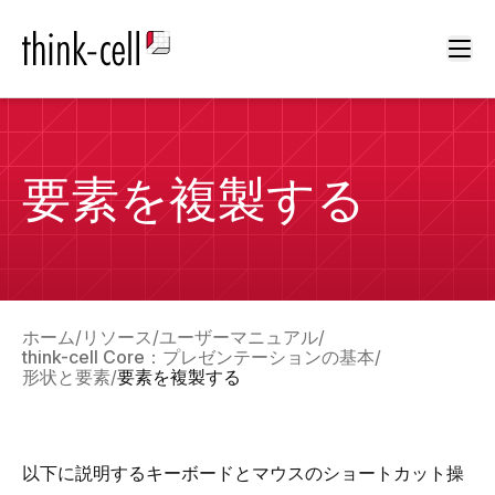
Ope
要素を複製する
ホーム
リソース
ユーザーマニュアル
think-cell Core：プレゼンテーションの基本
形状と要素
要素を複製する
以下に説明するキーボードとマウスのショートカット操