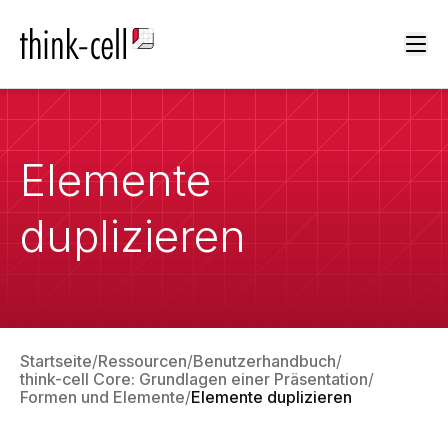
Ope
Elemente
duplizieren
Startseite
Ressourcen
Benutzerhandbuch
think-cell Core: Grundlagen einer Präsentation
Formen und Elemente
Elemente duplizieren