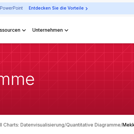
ür PowerPoint
Entdecken Sie die Vorteile
ssourcen
Unternehmen
amme
ll Charts: Datenvisualisierung
Quantitative Diagramme
Mekk