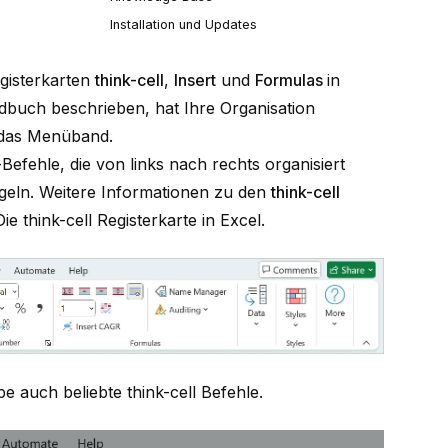
Installation und Updates
gisterkarten
think-cell
,
Insert
und
Formulas
in
dbuch beschrieben, hat Ihre Organisation
r das Menüband.
efehle, die von links nach rechts organisiert
egeln. Weitere Informationen zu den
think-cell
Die think-cell Registerkarte in Excel
.
pe auch beliebte
think-cell
Befehle.