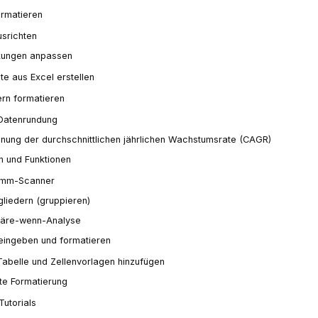
ormatieren
usrichten
kungen anpassen
te aus Excel erstellen
n formatieren
Datenrundung
nung der durchschnittlichen jährlichen Wachstumsrate (CAGR)
n und Funktionen
amm-Scanner
gliedern (gruppieren)
äre-wenn-Analyse
eingeben und formatieren
Tabelle und Zellenvorlagen hinzufügen
te Formatierung
Tutorials