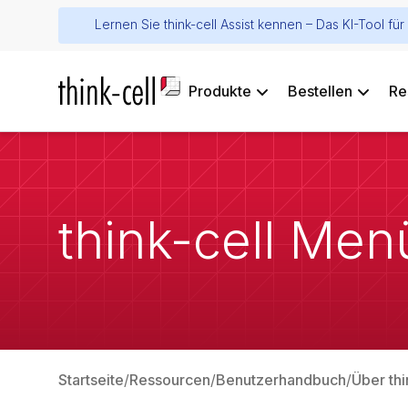
Lernen Sie think-cell Assist kennen – Das KI-Tool f
Produkte
Bestellen
Re
think-cell Me
Startseite
Ressourcen
Benutzerhandbuch
Über thi