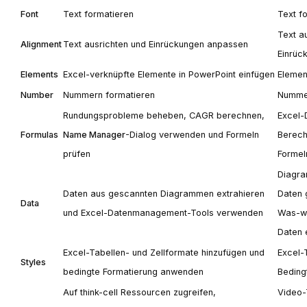
Font
Text formatieren
Text f
Text a
Alignment
Text ausrichten und Einrückungen anpassen
Einrüc
Elements
Excel-verknüpfte Elemente in PowerPoint einfügen
Elemen
Number
Nummern formatieren
Nummer
Rundungsprobleme beheben, CAGR berechnen,
Excel-
Formulas
Name Manager
-Dialog verwenden und Formeln
Berech
prüfen
Formel
Diagr
Daten aus gescannten Diagrammen extrahieren
Daten 
Data
und Excel-Datenmanagement-Tools verwenden
Was-w
Daten 
Excel-Tabellen- und Zellformate hinzufügen und
Excel-
Styles
bedingte Formatierung anwenden
Beding
Auf
think-cell
Ressourcen zugreifen,
Video-