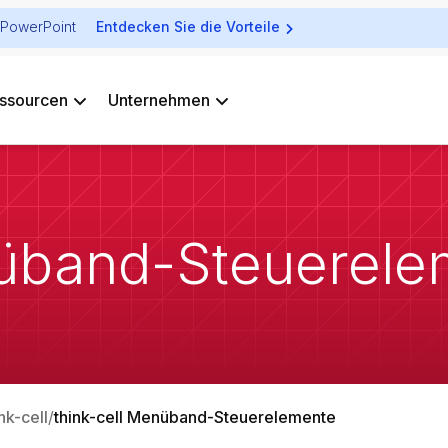
ür PowerPoint
Entdecken Sie die Vorteile
ssourcen
Unternehmen
nüband-Steuerel
nk-cell
think-cell Menüband-Steuerelemente