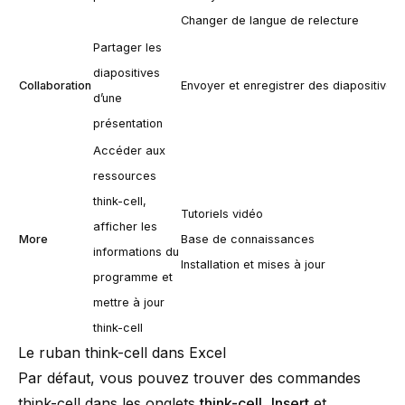
Changer de langue de relecture
Partager les
diapositives
Collaboration
Envoyer et enregistrer des diapositives
d’une
présentation
Accéder aux
ressources
think-cell
,
Tutoriels vidéo
afficher les
More
Base de connaissances
informations du
Installation et mises à jour
programme et
mettre à jour
think-cell
Le ruban think-cell dans Excel
Par défaut, vous pouvez trouver des commandes
think-cell
dans les onglets
think-cell
,
Insert
et