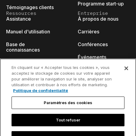
Programme start-up
Témoignages clients
Ressources
Entreprise
Assistance
À propos de nous
Manuel d'utilisation
Carrières
Base de
Conférences
connaissances
Événements
think-cell Academy
En cliquant sur « Accepter tous les cookies », vous
Blog des
acceptez le stockage de cookies sur votre appareil
Tutoriels vidéo
développeurs
pour améliorer la navigation sur le site, analyser son
utilisation et contribuer à nos efforts de marketing.
Centre de contenu
Nous contacter
Politique de confidentialité
Webinaires
Paramètres des cookies
Tout refuser
Politique de
Coordonnées de contact et avis
confidentialité
juridique