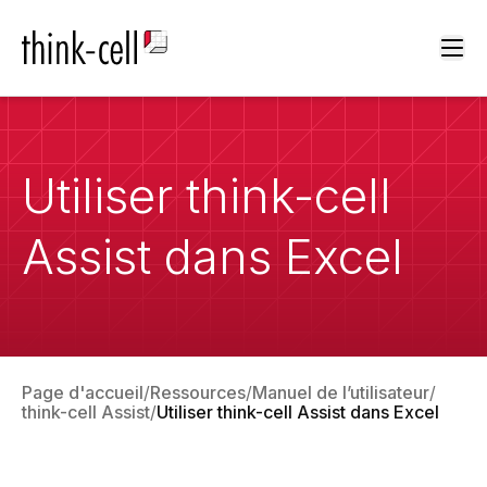
Ope
Utiliser think-cell
Assist dans Excel
Page d'accueil
Ressources
Manuel de l’utilisateur
think-cell Assist
Utiliser think-cell Assist dans Excel