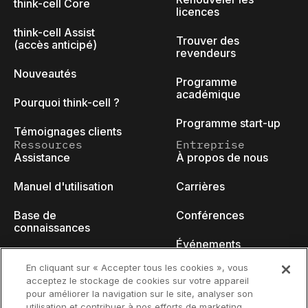
think-cell Core
licences
think-cell Assist
Trouver des
(accès anticipé)
revendeurs
Nouveautés
Programme
académique
Pourquoi think-cell ?
Programme start-up
Témoignages clients
Ressources
Entreprise
Assistance
À propos de nous
Manuel d'utilisation
Carrières
Base de
Conférences
connaissances
Événements
think-cell Academy
En cliquant sur « Accepter tous les cookies », vous
Blog des
acceptez le stockage de cookies sur votre appareil
Tutoriels vidéo
développeurs
pour améliorer la navigation sur le site, analyser son
utilisation et contribuer à nos efforts de marketing.