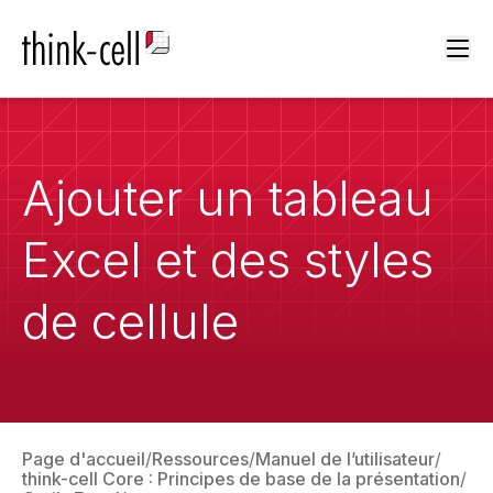
Ope
Ajouter un tableau
Excel et des styles
de cellule
Page d'accueil
Ressources
Manuel de l’utilisateur
think-cell Core : Principes de base de la présentation