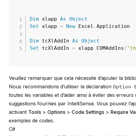
Dim
 xlapp 
As
Object
Set
 xlapp 
=
New
 Excel
.
Application

Dim
 tcXlAddIn 
As
Object
Set
 tcXlAddIn 
=
 xlapp
.
COMAddIns
(
"t
Veuillez remarquer que cela nécessite d’ajouter la bib
Nous recommandons d’utiliser la déclaration
Option 
toutes les variables et d’aider ainsi à éviter des erreu
suggestions fournies par IntelliSense. Vous pouvez l’
activant
Tools
>
Options
>
Code Settings
>
Require Va
exemples de codes.
C#