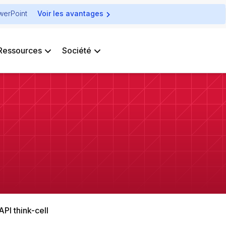
owerPoint
Voir les avantages
Ressources
Société
API think-cell