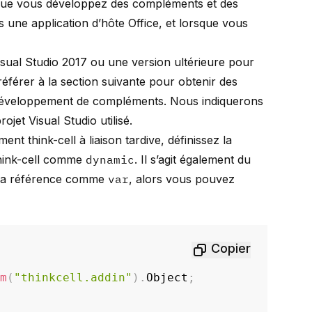
orsque vous développez des compléments et des
une application d’hôte Office, et lorsque vous
isual Studio 2017 ou une version ultérieure pour
référer à la section suivante pour obtenir des
le développement de compléments. Nous indiquerons
et Visual Studio utilisé.
t think-cell à liaison tardive, définissez la
think-cell comme
dynamic
. Il s’agit également du
z la référence comme
var
, alors vous pouvez
Copier
em
(
"thinkcell.addin"
)
.
Object
;