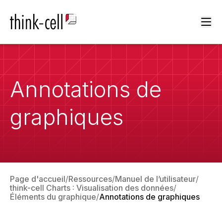
Ope
Annotations de
graphiques
Page d'accueil
Ressources
Manuel de l’utilisateur
think-cell Charts : Visualisation des données
Éléments du graphique
Annotations de graphiques