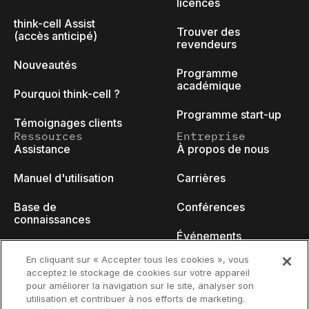
licences
think-cell Assist
Trouver des
(accès anticipé)
revendeurs
Nouveautés
Programme
académique
Pourquoi think-cell ?
Programme start-up
Témoignages clients
Ressources
Entreprise
Assistance
À propos de nous
Manuel d'utilisation
Carrières
Base de
Conférences
connaissances
Événements
think-cell Academy
En cliquant sur « Accepter tous les cookies », vous
Blog des
acceptez le stockage de cookies sur votre appareil
Tutoriels vidéo
développeurs
pour améliorer la navigation sur le site, analyser son
utilisation et contribuer à nos efforts de marketing.
Centre de contenu
Nous contacter