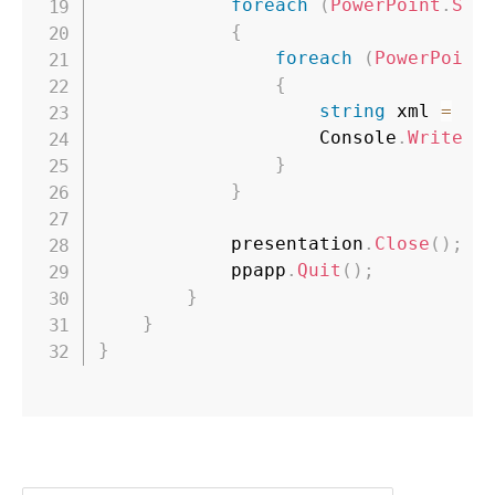
foreach
(
PowerPoint
.
Sli
{
foreach
(
PowerPoint
{
string
 xml 
=
 tc
                    Console
.
WriteLi
}
}
            presentation
.
Close
(
)
;
            ppapp
.
Quit
(
)
;
}
}
}