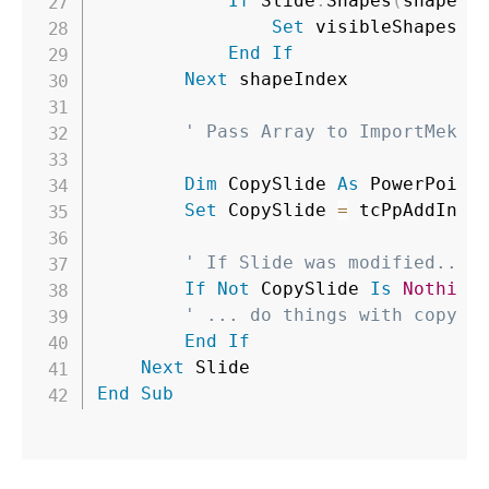
If
 Slide
.
Shapes
(
shapeIn
Set
 visibleShapes
(
s
End
If
Next
 shapeIndex

' Pass Array to ImportMekko
Dim
 CopySlide 
As
 PowerPoint
Set
 CopySlide 
=
 tcPpAddIn
.
I
' If Slide was modified...
If
Not
 CopySlide 
Is
Nothing
' ... do things with copy o
End
If
Next
End
Sub