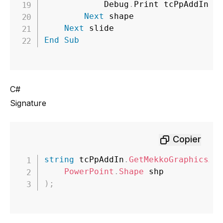
            Debug
.
Print tcPpAddIn
.
G
Next
 shape

Next
End
Sub
C#
Signature
Copier
string
 tcPpAddIn
.
GetMekkoGraphicsXM
PowerPoint
.
Shape
)
;