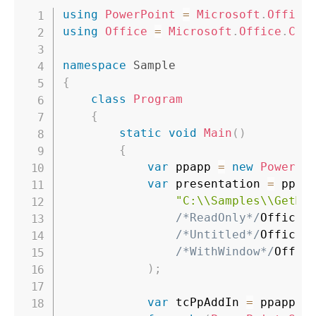
using
PowerPoint
=
Microsoft
.
Office
using
Office
=
Microsoft
.
Office
.
Cor
namespace
Sample
{
class
Program
{
static
void
Main
(
)
{
var
 ppapp 
=
new
PowerPo
var
 presentation 
=
 ppap
"C:\\Samples\\GetMe
/*ReadOnly*/
Office
.
/*Untitled*/
Office
.
/*WithWindow*/
Offic
)
;
var
 tcPpAddIn 
=
 ppapp
.
C