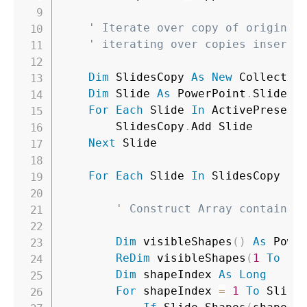
' Iterate over copy of original
' iterating over copies inserte
Dim
 SlidesCopy 
As
New
 Collection
Dim
 Slide 
As
 PowerPoint
.
Slide

For
Each
 Slide 
In
 ActivePresent
        SlidesCopy
.
Add Slide

Next
 Slide

For
Each
 Slide 
In
 SlidesCopy

' Construct Array containin
Dim
 visibleShapes
(
)
As
 Powe
ReDim
 visibleShapes
(
1
To
 Sl
Dim
 shapeIndex 
As
Long
For
 shapeIndex 
=
1
To
 Slide