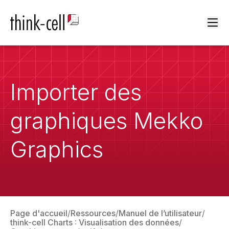
Ope
Importer des
graphiques Mekko
Graphics
Page d'accueil
Ressources
Manuel de l’utilisateur
think-cell Charts : Visualisation des données