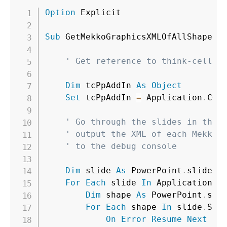
Option
 Explicit

Sub
 GetMekkoGraphicsXMLOfAllShapes
(
' Get reference to think-cell O
Dim
 tcPpAddIn 
As
Object
Set
 tcPpAddIn 
=
 Application
.
COM
' Go through the slides in the 
' output the XML of each Mekko 
' to the debug console
Dim
 slide 
As
 PowerPoint
.
slide

For
Each
 slide 
In
 Application
.
A
Dim
 shape 
As
 PowerPoint
.
shap
For
Each
 shape 
In
 slide
.
Shap
On
Error
Resume
Next
' 