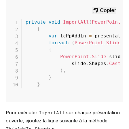
Copier
private
void
ImportAll
(
PowerPoint
.
P
{
var
 tcPpAddIn 
=
 presentatio
foreach
(
PowerPoint
.
Slide
 s
{
PowerPoint
.
Slide
 slideC
                slide
.
Shapes
.
Cast
<
P
)
;
}
}
Pour exécuter
ImportAll
sur chaque présentation
ouverte, ajoutez la ligne suivante à la méthode
ThisAddIn_Startup
.