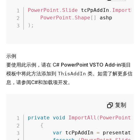
PowerPoint
.
Slide
 tcPpAddIn
.
ImportMe
PowerPoint
.
Shape
[
]
)
;
示例
要使用此示例，请在 C#
PowerPoint VSTO Add-in
项目
模板中将此方法添加到
ThisAddIn
类。如需了解更多信
息，请参阅
C#
和
加载项开发
。
复制
private
void
ImportAll
(
PowerPoint
.
P
{
var
 tcPpAddIn 
=
 presentatio