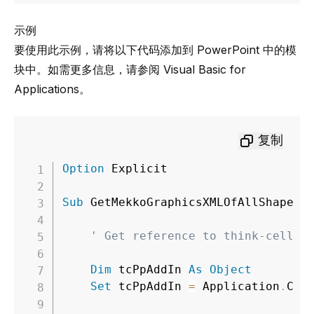
示例
要使用此示例，请将以下代码添加到 PowerPoint 中的模
块中。如需更多信息，请参阅
Visual Basic for
Applications
。
复制
Option
 Explicit

Sub
 GetMekkoGraphicsXMLOfAllShapes
(
' Get reference to think-cell O
Dim
 tcPpAddIn 
As
Object
Set
 tcPpAddIn 
=
 Application
.
COM