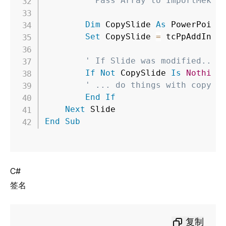
' Pass Array to ImportMekko
Dim
 CopySlide 
As
 PowerPoint
Set
 CopySlide 
=
 tcPpAddIn
.
I
' If Slide was modified...
If
Not
 CopySlide 
Is
Nothing
' ... do things with copy o
End
If
Next
End
Sub
C#
签名
复制