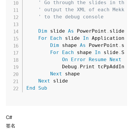
' Go through the slides in the 
' output the XML of each Mekko 
' to the debug console
Dim
 slide 
As
 PowerPoint
.
slide

For
Each
 slide 
In
 Application
.
A
Dim
 shape 
As
 PowerPoint
.
shap
For
Each
 shape 
In
 slide
.
Shap
On
Error
Resume
Next
' 
            Debug
.
Print tcPpAddIn
.
G
Next
 shape

Next
End
Sub
C#
签名