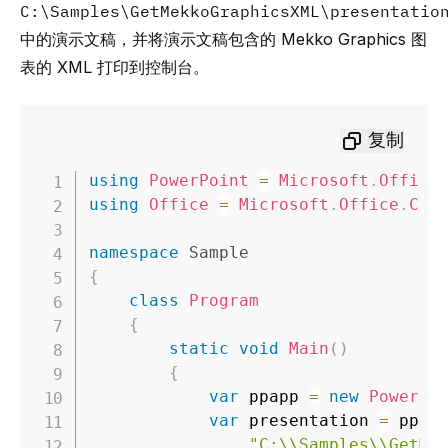
C:\Samples\GetMekkoGraphicsXML\presentatio
中的演示文稿，并将演示文稿包含的 Mekko Graphics 图
表的 XML 打印到控制台。
复制
using
PowerPoint
=
Microsoft
.
Office
using
Office
=
Microsoft
.
Office
.
Cor
namespace
Sample
{
class
Program
{
static
void
Main
(
)
{
var
 ppapp 
=
new
PowerPo
var
 presentation 
=
 ppap
"C:\\Samples\\GetMe