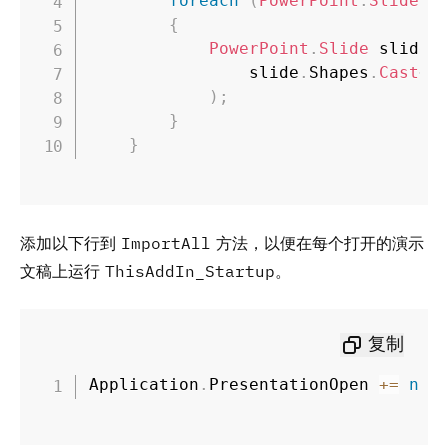
foreach
(
PowerPoint
.
Slide
 s
{
PowerPoint
.
Slide
 slideC
                slide
.
Shapes
.
Cast
<
P
)
;
}
}
添加以下行到
ImportAll
方法，以便在每个打开的演示
文稿上运行
ThisAddIn_Startup
。
复制
Application
.
PresentationOpen 
+=
new