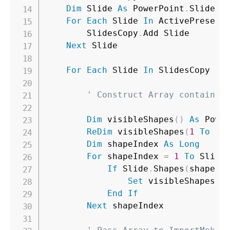
Dim
 Slide 
As
 PowerPoint
.
Slide

For
Each
 Slide 
In
 ActivePresent
        SlidesCopy
.
Add Slide

Next
 Slide

For
Each
 Slide 
In
 SlidesCopy

' Construct Array containin
Dim
 visibleShapes
(
)
As
 Powe
ReDim
 visibleShapes
(
1
To
 Sl
Dim
 shapeIndex 
As
Long
For
 shapeIndex 
=
1
To
 Slide
If
 Slide
.
Shapes
(
shapeIn
Set
 visibleShapes
(
s
End
If
Next
 shapeIndex
