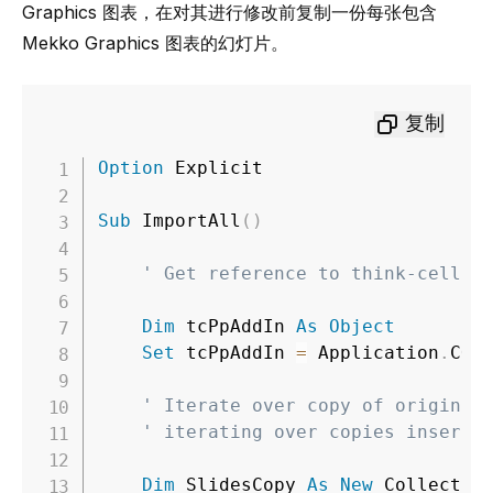
Graphics 图表，在对其进行修改前复制一份每张包含
Mekko Graphics 图表的幻灯片。
复制
Option
 Explicit

Sub
 ImportAll
(
)
' Get reference to think-cell O
Dim
 tcPpAddIn 
As
Object
Set
 tcPpAddIn 
=
 Application
.
COM
' Iterate over copy of original
' iterating over copies inserte
Dim
 SlidesCopy 
As
New
 Collection