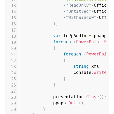
/*ReadOnly*/
Office
.
/*Untitled*/
Office
.
/*WithWindow*/
Offic
)
;
var
 tcPpAddIn 
=
 ppapp
.
C
foreach
(
PowerPoint
.
Sli
{
foreach
(
PowerPoint
{
string
 xml 
=
 tc
                    Console
.
WriteLi
}
}
            presentation
.
Close
(
)
;
            ppapp
.
Quit
(
)
;
}