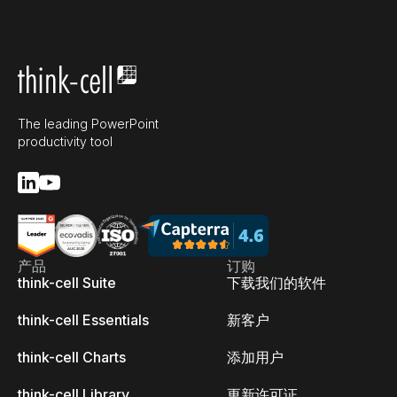
The leading PowerPoint
productivity tool
产品
订购
think-cell Suite
下载我们的软件
think-cell Essentials
新客户
think-cell Charts
添加用户
think-cell Library
更新许可证