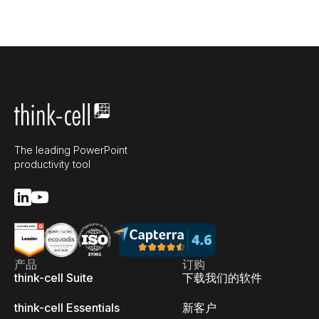
The leading PowerPoint
productivity tool
产品
订购
think-cell Suite
下载我们的软件
think-cell Essentials
新客户