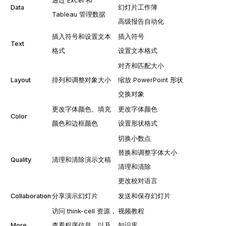
通过 Excel 和
Data
幻灯片工作簿
Tableau 管理数据
高级报告自动化
插入符号和设置文本
插入符号
Text
格式
设置文本格式
对齐和匹配大小
Layout
排列和调整对象大小
缩放 PowerPoint 形状
交换对象
更改字体颜色、填充
更改字体颜色
Color
颜色和边框颜色
设置形状格式
切换小数点
替换和调整字体大小
Quality
清理和清除演示文稿
清理和清除
更改校对语言
Collaboration
分享演示幻灯片
发送和保存幻灯片
访问
think-cell
资源，
视频教程
More
查看程序信息，以及
知识库