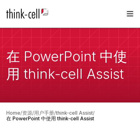
Ope
在 PowerPoint 中使
用 think-cell Assist
Home
资源
用户手册
think-cell Assist
在 PowerPoint 中使用 think-cell Assist