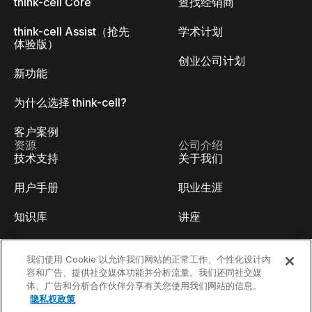
think-cell Core
查找经销商
think-cell Assist（抢先
学术计划
体验版）
创业公司计划
新功能
为什么选择 think-cell?
客户案例
资源
公司介绍
技术支持
关于我们
用户手册
职业生涯
知识库
讲座
think-cell Academy
活动
我们使用 Cookie 以允许我们网站的正常工作、个性化设计内
容和广告、提供社交媒体功能并分析流量。我们还同社交媒
视频教程
开发人员博客
体、广告和分析合作伙伴分享有关您使用我们网站的信息。
隐私权政策
内容中心
联系我们