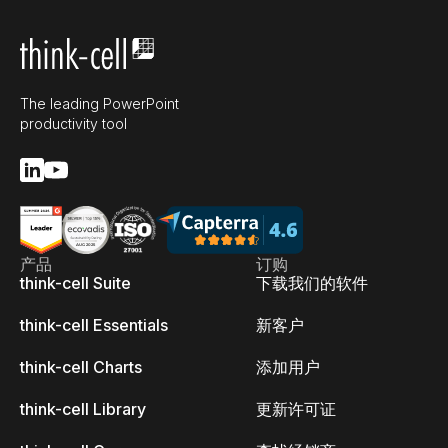
The leading PowerPoint
productivity tool
产品
订购
think-cell Suite
下载我们的软件
think-cell Essentials
新客户
think-cell Charts
添加用户
think-cell Library
更新许可证