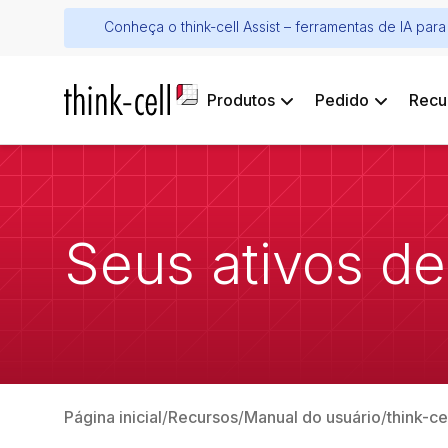
Conheça o think-cell Assist – ferramentas de IA pa
Produtos
Pedido
Recu
Seus ativos de
Página inicial
Recursos
Manual do usuário
think-c