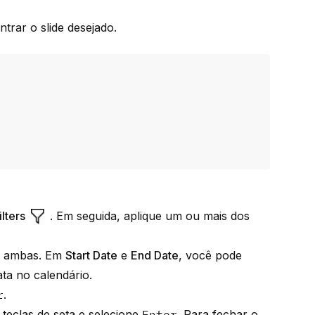
ntrar o slide desejado.
lters
. Em seguida, aplique um ou mais dos
 ou ambas. Em
Start Date
e
End Date
, você pode
ata no calendário.
r
.
teclas de seta e selecione
Enter
. Para fechar o