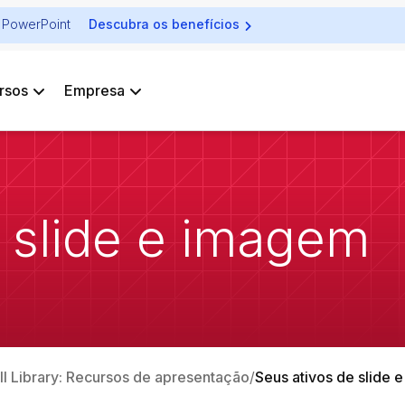
ra PowerPoint
Descubra os benefícios
rsos
Empresa
 slide e imagem
ell Library: Recursos de apresentação
Seus ativos de slide 