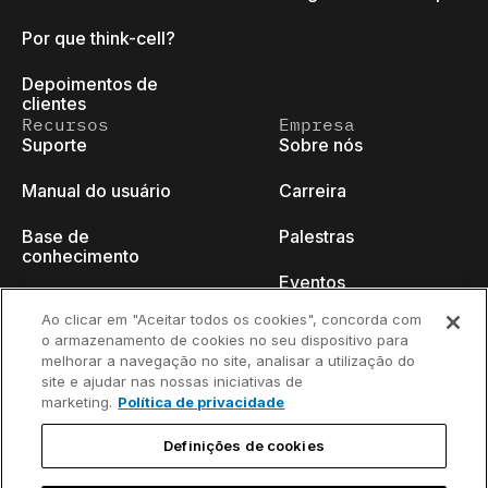
Por que think-cell?
Depoimentos de
clientes
Recursos
Empresa
Suporte
Sobre nós
Manual do usuário
Carreira
Base de
Palestras
conhecimento
Eventos
think-cell Academy
Ao clicar em "Aceitar todos os cookies", concorda com
Blog do programador
o armazenamento de cookies no seu dispositivo para
Tutoriais em vídeo
melhorar a navegação no site, analisar a utilização do
Fale conosco
site e ajudar nas nossas iniciativas de
Centro de conteúdo
marketing.
Política de privacidade
Webinars
Definições de cookies