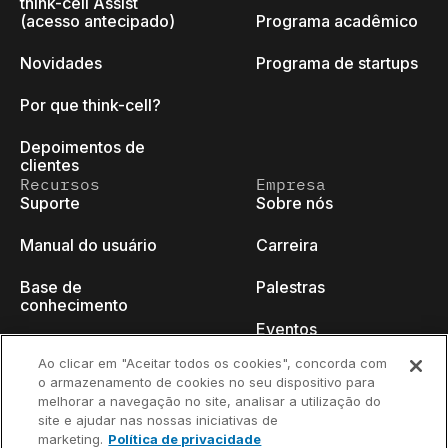
think-cell Assist
(acesso antecipado)
Programa acadêmico
Novidades
Programa de startups
Por que think-cell?
Depoimentos de
clientes
Recursos
Empresa
Suporte
Sobre nós
Manual do usuário
Carreira
Base de
Palestras
conhecimento
Eventos
think-cell Academy
Ao clicar em "Aceitar todos os cookies", concorda com
Blog do programador
o armazenamento de cookies no seu dispositivo para
Tutoriais em vídeo
melhorar a navegação no site, analisar a utilização do
Fale conosco
site e ajudar nas nossas iniciativas de
Centro de conteúdo
marketing.
Política de privacidade