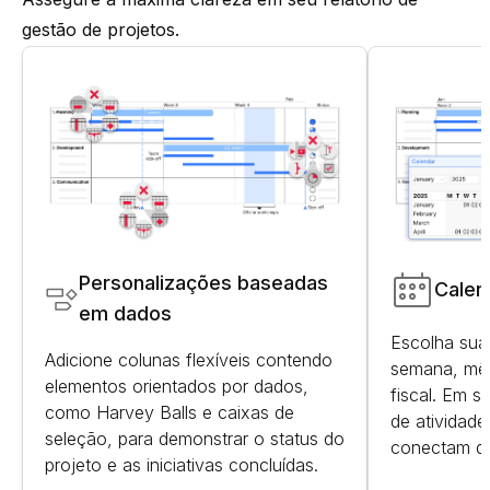
gestão de projetos.
Personalizações baseadas
Calen
em dados
Escolha sua 
Adicione colunas flexíveis contendo
semana, mês,
elementos orientados por dados,
fiscal. Em s
como Harvey Balls e caixas de
de atividad
seleção, para demonstrar o status do
conectam di
projeto e as iniciativas concluídas.