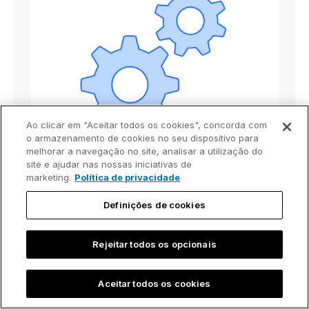
Ao clicar em "Aceitar todos os cookies", concorda com
o armazenamento de cookies no seu dispositivo para
melhorar a navegação no site, analisar a utilização do
site e ajudar nas nossas iniciativas de
Automação avançada
marketing.
Política de privacidade
Vincule elementos individuais ou modelos de
Definições de cookies
apresentação completos via API. Funciona
com qualquer fonte compatível com
Rejeitar todos os opcionais
exportações no formato JSON.
Aceitar todos os cookies