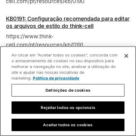
cell.com/pt/resources/kb/0190
KB0191: Configuração recomendada para editar
os arquivos de estilo do think-cell
https://www.think-
cell.com/pt/resources/kb/0191
Ao clicar em "Aceitar todos os cookies", concorda com
o armazenamento de cookies no seu dispositivo para
KB0195: Como posso ocultar rótulos de
melhorar a navegação no site, analisar a utilização do
segmento para os valores "0"?
site e ajudar nas nossas iniciativas de
marketing.
Política de privacidade
https://www.think-
cell.com/pt/resources/kb/0195
Definições de cookies
KB0196: Erro no PowerPoint ou Excel: "think-
Rejeitar todos os opcionais
cell não é compatível com sua versão atual do
Office"
Aceitar todos os cookies
https://www.think-