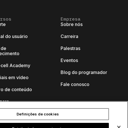
rsos
Empresa
rte
Sobre nós
al do usuário
Carreira
 de
Palestras
ecimento
Eventos
k-cell Academy
Blog do programador
iais em vídeo
Fale conosco
ro de conteúdo
nars
Definições de cookies