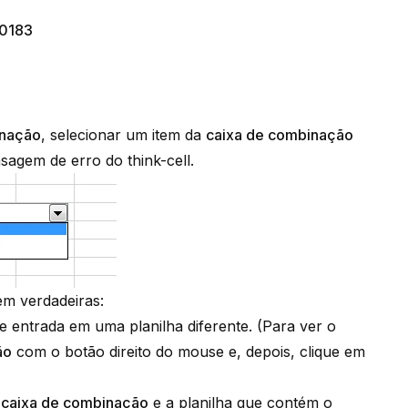
0183
inação
, selecionar um item da
caixa de combinação
agem de erro do think-cell.
em verdadeiras:
e entrada em uma planilha diferente. (Para ver o
ão
com o botão direito do mouse e, depois, clique em
a
caixa de combinação
e a planilha que contém o