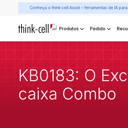
Conheça o think-cell Assist – ferramentas de IA pa
Produtos
Pedido
Recu
KB0183: O Exce
caixa Combo