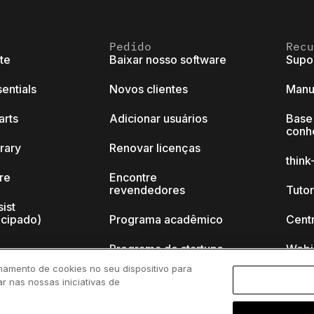
Pedido
Recu
ite
Baixar nosso software
Supo
sentials
Novos clientes
Manu
arts
Adicionar usuários
Base
conh
brary
Renovar licenças
thin
ore
Encontre
revendedores
Tutor
sist
ecipado)
Programa acadêmico
Cent
Programa de startups
Webi
namento de cookies no seu dispositivo para
k-cell?
ar nas nossas iniciativas de
s de