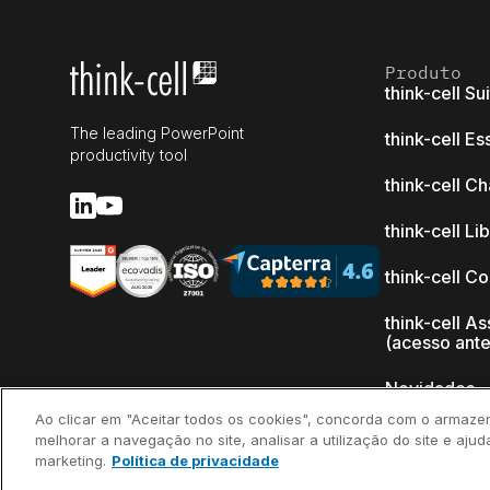
Produto
think-cell Su
The leading PowerPoint
think-cell Es
productivity tool
think-cell Ch
think-cell Li
think-cell C
think-cell As
(acesso ant
Novidades
Ao clicar em "Aceitar todos os cookies", concorda com o armaze
Por que thin
melhorar a navegação no site, analisar a utilização do site e ajud
marketing.
Política de privacidade
Depoimento